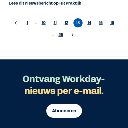
Lees dit nieuwsbericht op HR Praktijk
1
…
10
11
12
13
14
15
16
…
25
Ontvang Workday-
nieuws per e-mail.
Abonneren