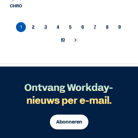
CHRO
1
2
3
4
5
6
7
8
9
10
Ontvang Workday-
nieuws per e-mail.
Abonneren