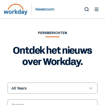
Newsroom
Toggle
Search
Form
PERSBERICHTEN
Ontdek het nieuws
over Workday.
Year
Trefwoorden