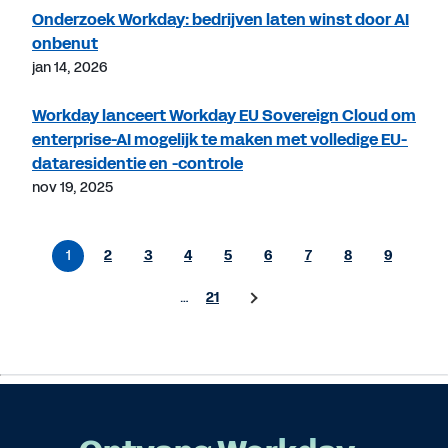
Onderzoek Workday: bedrijven laten winst door AI
onbenut
jan 14, 2026
Workday lanceert Workday EU Sovereign Cloud om
enterprise-AI mogelijk te maken met volledige EU-
dataresidentie en -controle
nov 19, 2025
1
2
3
4
5
6
7
8
9
…
21