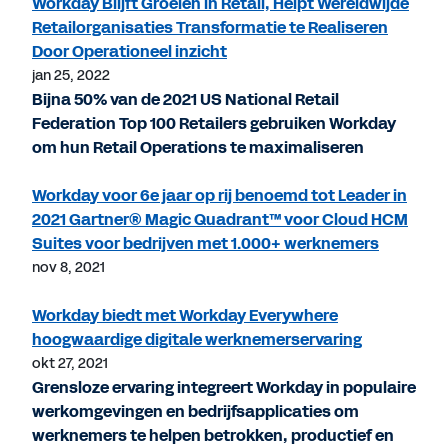
Workday Blijft Groeien in Retail, Helpt Wereldwijde
Retailorganisaties Transformatie te Realiseren
Door Operationeel inzicht
jan 25, 2022
Bijna 50% van de 2021 US National Retail
Federation Top 100 Retailers gebruiken Workday
om hun Retail Operations te maximaliseren
Workday voor 6e jaar op rij benoemd tot Leader in
2021 Gartner® Magic Quadrant™ voor Cloud HCM
Suites voor bedrijven met 1.000+ werknemers
nov 8, 2021
Workday biedt met Workday Everywhere
hoogwaardige digitale werknemerservaring
okt 27, 2021
Grensloze ervaring integreert Workday in populaire
werkomgevingen en bedrijfsapplicaties om
werknemers te helpen betrokken, productief en