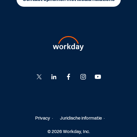
Go
Go
Go
Go
Go
to
to
to
to
to
Twitter
LinkedIn
Facebook
Instagram
YouTube
Privacy
Juridische informatie
© 2026 Workday, Inc.