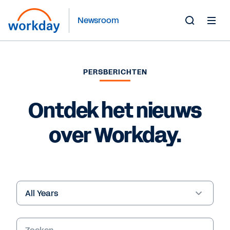
Newsroom
Toggle
Search
Form
PERSBERICHTEN
Ontdek het nieuws
over Workday.
Year
Trefwoorden