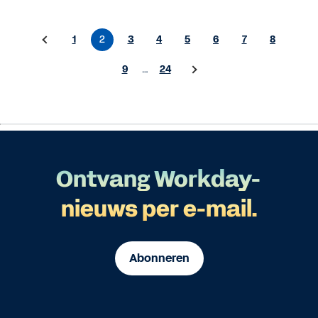
1
2
3
4
5
6
7
8
9
…
24
Ontvang Workday-
nieuws per e-mail.
Abonneren